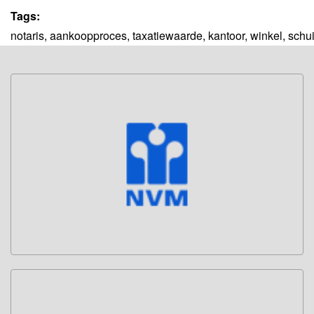
Tags:
notaris
,
aankoopproces
,
taxatiewaarde
,
kantoor
,
winkel
,
schui